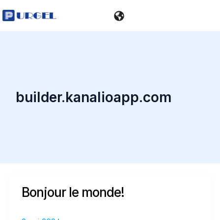
Aller
au
contenu
builder.kanalioapp.com
Bonjour
Bonjour le monde!
le
monde!