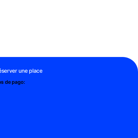
éserver une place
os de pago: