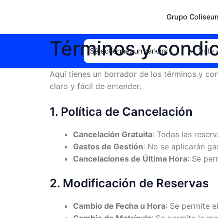
Aller
au
Grupo Coliseu
contenu
Términos y condi
Aquí tienes un borrador de los términos y c
claro y fácil de entender.
1. Política de Cancelación
Cancelación Gratuita
: Todas las reser
Gastos de Gestión
: No se aplicarán ga
Cancelaciones de Última Hora
: Se per
2. Modificación de Reservas
Cambio de Fecha u Hora
: Se permite e
Cambio de Matrícula
: Se permite la mo