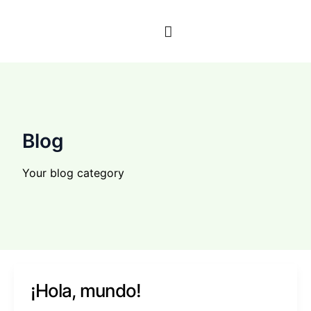
Aller
au
contenu
Blog
Your blog category
¡Hola,
¡Hola, mundo!
mundo!